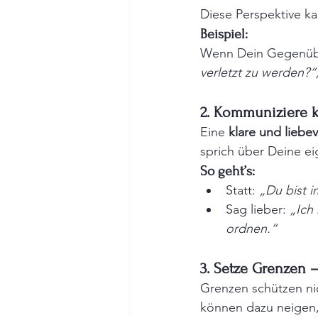
Diese Perspektive ka
Beispiel:
Wenn Dein Gegenüber
verletzt zu werden?“
2. Kommuniziere k
Eine 
klare und liebe
sprich über Deine e
So geht’s:
Statt: 
„Du bist 
Sag lieber: 
„Ich
ordnen.“
3. Setze Grenzen –
Grenzen schützen ni
können dazu neigen, 