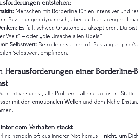
usforderungen entstehen:
sität:
 Menschen mit Borderline fühlen intensiver und re
kann Beziehungen dynamisch, aber auch anstrengend ma
Denken:
 Es fällt schwer, Grautöne zu akzeptieren. Du bis
r Welt“ – oder „die Ursache allen Übels“.
mit Selbstwert:
 Betroffene suchen oft Bestätigung im Au
abilen Selbstwert empfinden.
n Herausforderungen einer Borderline-
st
Du nicht versuchst, alle Probleme alleine zu lösen. Stattd
sser mit den emotionalen Wellen
 und dem Nähe-Distanz
mmen.
hinter dem Verhalten steckt
ine handeln oft aus innerer Not heraus – 
nicht, um Dic