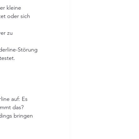
er kleine 
et oder sich 
er zu 
derline-Störung 
estet.
ine auf: Es 
immt das? 
rdings bringen 