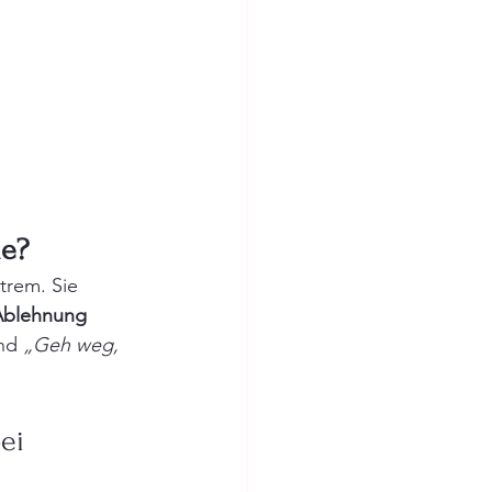
ne?
trem. Sie 
 Ablehnung
nd 
„Geh weg, 
ei 