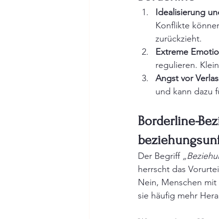
Idealisierung u
Konflikte könne
zurückzieht.
Extreme Emotio
regulieren. Kle
Angst vor Verla
und kann dazu f
Borderline-Bez
beziehungsun
Der Begriff 
„Beziehu
herrscht das Vorurte
Nein, Menschen mit 
sie häufig mehr Hera