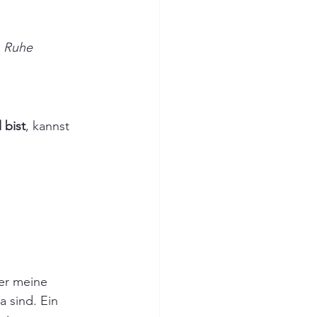
n Ruhe 
 bist
, kannst 
der meine 
 sind. Ein 