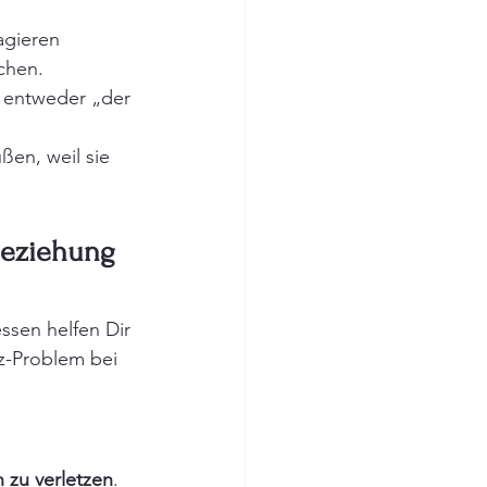
agieren 
chen.
t entweder „der 
ßen, weil sie 
Beziehung 
essen helfen Dir 
-Problem bei 
h zu verletzen
. 