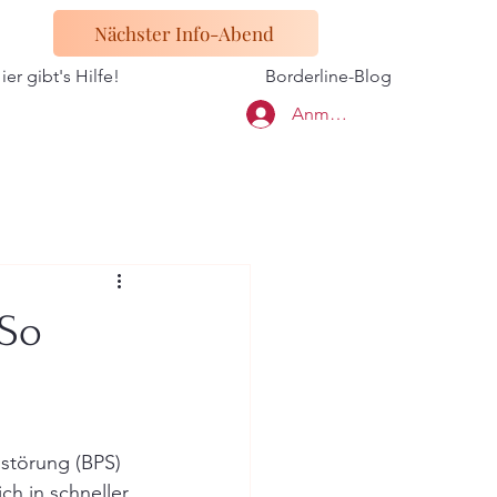
Nächster Info-Abend
ier gibt's Hilfe!
Borderline-Blog
Anmelden
 So
störung (BPS) 
ch in schneller 