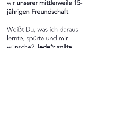
wir
unserer mittlerweile 15-
jährigen Freundschaft
.
Weißt Du, was ich daraus
lernte, spürte und mir
wünsche?
Jede*r sollte
einen Daniel haben.
Einen
Menschen, der sagt:
„Ich
bleibe hier, weil du mir
wichtig bist. Und ich gehe
auch nicht weg.“
Einen
Menschen, der klar Grenzen
setzt, aber niemals aufgibt
und liebevoll an meiner
Seite geht. Jede*r Mensch