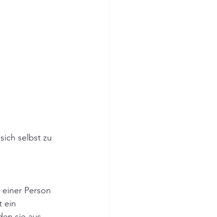
ich selbst zu 
 einer Person 
t ein 
en sie aus 