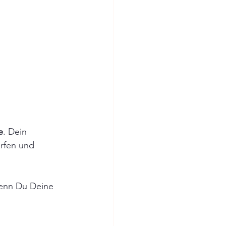
e
. Dein 
rfen und 
wenn Du Deine 