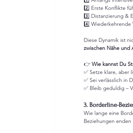
1️⃣ Anfangs intensiv
2️⃣ Erste Konflikte f
3️⃣ Distanzierung & 
4️⃣ Wiederkehrende
Diese Dynamik ist ni
zwischen Nähe und 
👉 
Wie kannst Du Sta
✅ Setze klare, aber 
✅ Sei verlässlich in
✅ Bleib geduldig – 
3. Borderline-Bez
Wie lange eine Bord
Beziehungen enden na