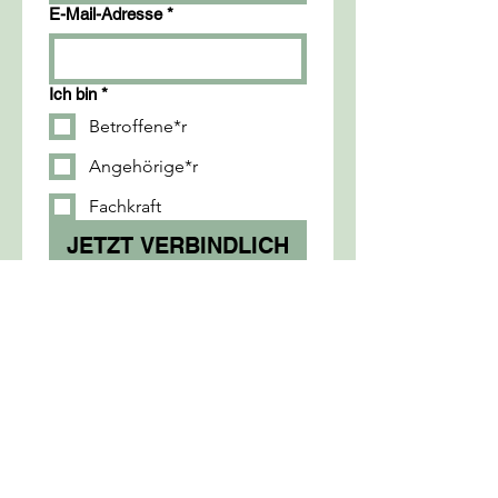
E-Mail-Adresse
*
Ich bin
*
Betroffene*r
Angehörige*r
Fachkraft
JETZT VERBINDLICH
ANMELDEN
Mit einer Spende unterstützt
Du dieses Projekt:
IBAN: AT91
3745 8000 0102 4769
BIC: RVGAT 2B458