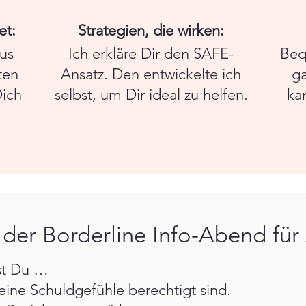
et:
Strategien, die wirken:
aus
Ich erkläre Dir den SAFE-
Beq
ten
Ansatz. Den entwickelte ich
g
Dich
selbst, um Dir ideal zu helfen.
ka
r der Borderline Info-Abend fü
st Du …
eine Schuldgefühle berechtigt sind.