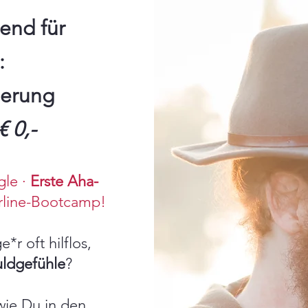
end für
:
ierung
€ 0,-
gle ·
Erste Aha-
erline-Bootcamp!
*r oft hilflos,
uldgefühle
?
wie Du in den