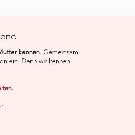
bend
Mutter kennen
. Gemeinsam
son ein. Denn wir kennen
lten.
u: