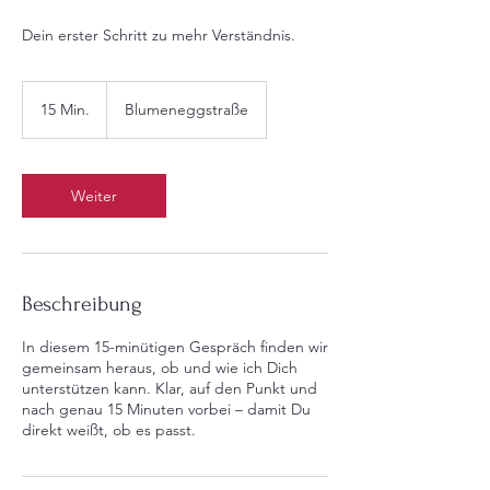
Dein erster Schritt zu mehr Verständnis.
15 Min.
1
Blumeneggstraße
5
M
i
n
Weiter
.
Beschreibung
In diesem 15-minütigen Gespräch finden wir
gemeinsam heraus, ob und wie ich Dich
unterstützen kann. Klar, auf den Punkt und
nach genau 15 Minuten vorbei – damit Du
direkt weißt, ob es passt.